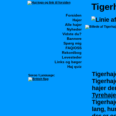
Tiger
Forsiden
Hajer
Alle hajer
Nyheder
Vidste du?
Bannere
Spørg mig
FAQ/OSS
Rekordbog
Levesteder
Links og bøger
Haj quiz
Tigerhaj
Sprog / Language:
Tigerhaj
hajer de
Tyrehaj
Tigerhaj
lang, hu