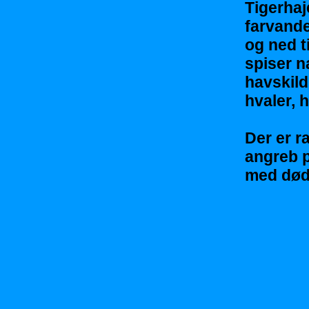
Tigerhaje
farvande
og ned t
spiser n
havskild
hvaler, 
Der er r
angreb 
med død