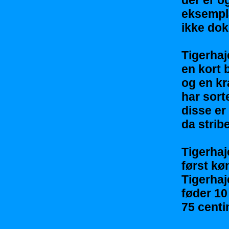
der er o
eksempla
ikke dok
Tigerhaj
en kort 
og en kr
har sort
disse er
da strib
Tigerhaje
først kø
Tigerhaj
føder 10 
75 centi