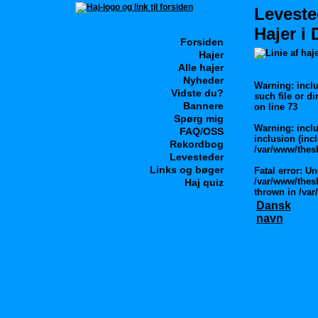
Leveste
Hajer i
Forsiden
Hajer
Alle hajer
Nyheder
Warning
: incl
Vidste du?
such file or di
Bannere
on line
73
Spørg mig
Warning
: inclu
FAQ/OSS
inclusion (incl
Rekordbog
/var/www/thes
Levesteder
Links og bøger
Fatal error
: Un
/var/www/thesh
Haj quiz
thrown in
/var
Dansk
navn