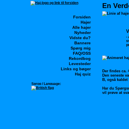
En Verd
Forsiden
Hajer
Alle hajer
V
Nyheder
-
Vidste du?
s
Bannere
p
Spørg mig
FAQ/OSS
Rekordbog
Levesteder
Links og bøger
Der findes ca. 
Haj quiz
Den seneste va
B, også kaldet
Sprog / Language:
Har du Spørgsm
vil prøve at sva